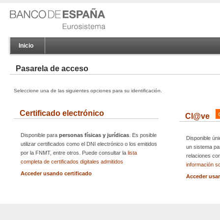
Inicio
Pasarela de acceso
Seleccione una de las siguientes opciones para su identificación.
Certificado electrónico
Cl@ve
Disponible para
personas físicas y jurídicas
. Es posible
Disponible ún
utilizar certificados como el DNI electrónico o los emitidos
un sistema par
por la FNMT, entre otros. Puede consultar la
lista
relaciones co
completa de certificados digitales admitidos
información s
Acceder usando certificado
Acceder usa