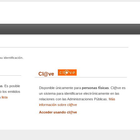
u identificación.
Cl@ve
as
. Es posible
Disponible únicamente para
personas físicas
. Cl@ve es
 o los emitidos
un sistema para identificarse electrónicamente en las
la
lista
relaciones con las Administraciones Públicas.
Más
información sobre cl@ve
Acceder usando cl@ve