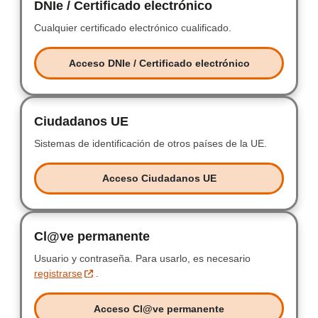
DNIe / Certificado electrónico
DNIe / Certificad
Cualquier certificado electrónico cualificado.
Cualquier certificad
Acceso DNIe / Certificado electrónico
Acceso DNIe / Certificado electr
Ciudadanos UE
Ciudadanos UE
Sistemas de identificación de otros países de la UE.
Sistemas de
Acceso Ciudadanos UE
Acceso Ciudadanos UE
Cl@ve permanente
Clave permanente
Usuario y contraseña.
Usuario y contraseña.
Para usarlo, es necesario
registrarse
.
Acceso Cl@ve permanente
Acceso Clave permanente