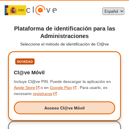
Plataforma de identificación para las
Administraciones
Seleccione el método de identificación de Cl@ve
Seleccione
NOVEDAD
Cl@ve Móvil
Clave Móvil
Incluye Cl@ve PIN.
Incluye Clave PIN.
Puede descargar la aplicación en
Apple Store
o en
Google Play
.
Para usarlo, es
necesario
registrarse
.
Acceso Cl@ve Móvil
Acceso Clave Móvil